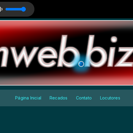
nfusion - 1-2 L
eb. com FLAVIO VENTURA
Página Inicial
Recados
Contato
Locutores