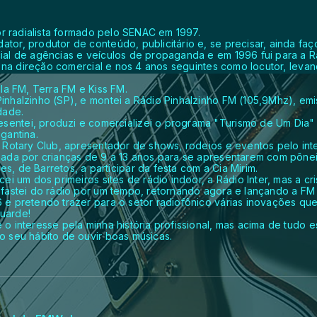
tor radialista formado pelo SENAC em 1997.
or, produtor de conteúdo, publicitário e, se precisar, ainda fa
ial de agências e veículos de propaganda e em 1996 fui para a 
te na direção comercial e nos 4 anos seguintes como locutor, levan
lla FM, Terra FM e Kiss FM.
nhalzinho (SP), e montei a Rádio Pinhalzinho FM (105,9Mhz), emi
dade.
ntei, produzi e comercializei o programa "Turismo de Um Dia" 
gantina.
 Rotary Club, apresentador de shows, rodeios e eventos pelo inter
mada por crianças de 9 a 13 anos para se apresentarem com pônei
, de Barretos, a participar da festa com a Cia Mirim.
cei um dos primeiros sites de rádio indoor, a Rádio Inter, mas a
afastei do rádio por um tempo, retornando agora e lançando a F
 e pretendo trazer para o setor radiofônico várias inovações qu
uarde!
o interesse pela minha história profissional, mas acima de tudo
o seu hábito de ouvir boas músicas.