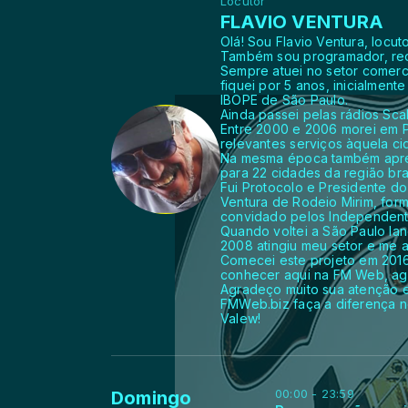
Locutor
FLAVIO VENTURA
Olá! Sou Flavio Ventura, locu
Também sou programador, redat
Sempre atuei no setor comerc
fiquei por 5 anos, inicialmen
IBOPE de São Paulo.
Ainda passei pelas rádios Sca
Entre 2000 e 2006 morei em Pi
relevantes serviços àquela ci
Na mesma época também aprese
para 22 cidades da região bra
Fui Protocolo e Presidente do
Ventura de Rodeio Mirim, for
convidado pelos Independentes
Quando voltei a São Paulo lan
2008 atingiu meu setor e me 
Comecei este projeto em 2016
conhecer aqui na FM Web, ag
Agradeço muito sua atenção e 
FMWeb.biz faça a diferença n
Valew!
00:00 - 23:59
Domingo