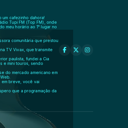
ço um cafezinho dahora!
Rádio Tupi FM (Top FM), onde
do meu horário ao 1° lugar no
ssora comunitária que prestou
na TV Vivax, que transmite
ior paulista, fundei a Cia
s e mini touros, sendo
 crise do mercado americano em
M Web.
e em breve, você vai
 espero que a programação da