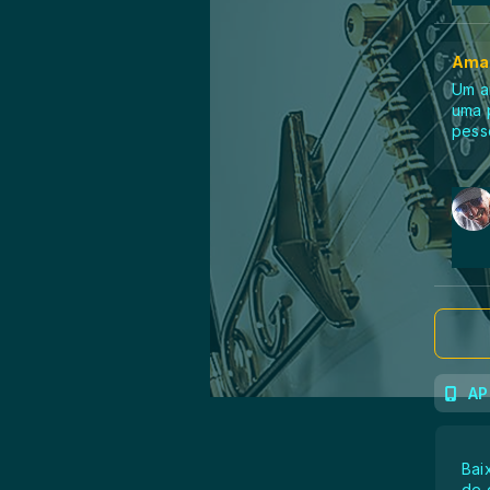
Amar
Um a
uma 
pess
AP
Bai
de 