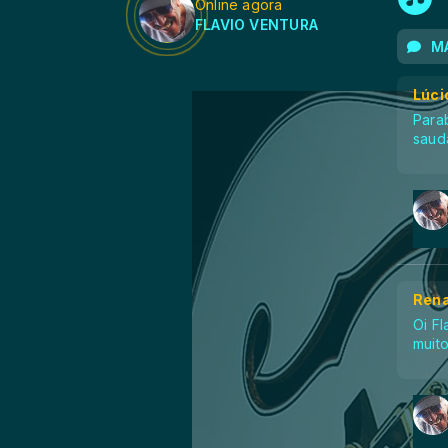
Online agora
FLAVIO VENTURA
MA
Lúci
Parab
saud
Rena
Oi Fl
muit