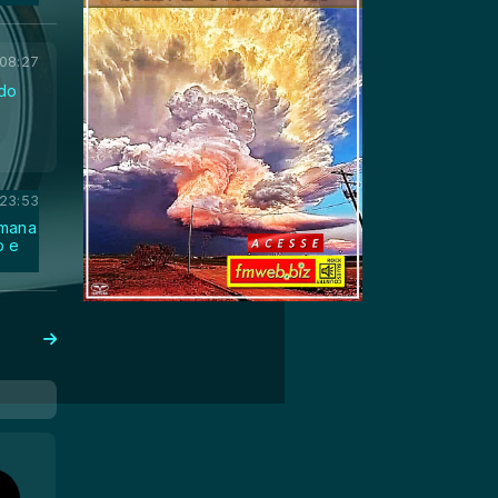
08:27
ndo
 23:53
emana
o e