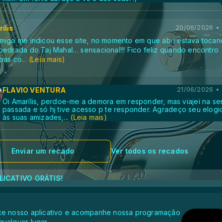
ílis
20/06/2026 • 
migo me indicou esse site, no momento em que abri estava toca
pedrada do Taj Mahal… sensacional!!! Fico feliz quando encontro
oas co
...
(Leia mais)
FLAVIO VENTURA
21/06/2026 •
Oi Amarílis, perdoe-me a demora em responder, mas viajei na s
passada e só hj tive acesso p te responder. Agradeço seu elogi
às suas amizades,
...
(Leia mais)
Enviar um recado
Ver todos os recados
LICATIVO GRÁTIS!
xe nosso aplicativo e acompanhe nossa programação
qualquer lugar.