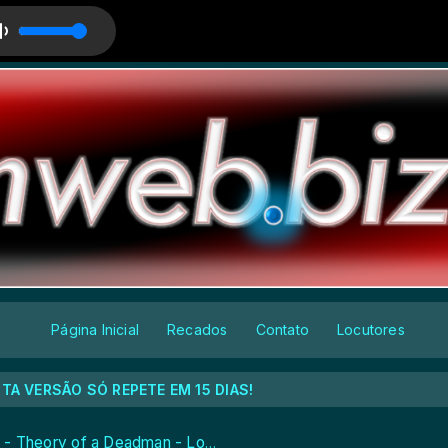
fe - 1-2 A
FMWeb. com FLAVIO VENTURA
Página Inicial
Recados
Contato
Locutores
TA VERSÃO SÓ REPETE EM 15 DIAS!
 - Theory of a Deadman - Lowlife - 1-2 A