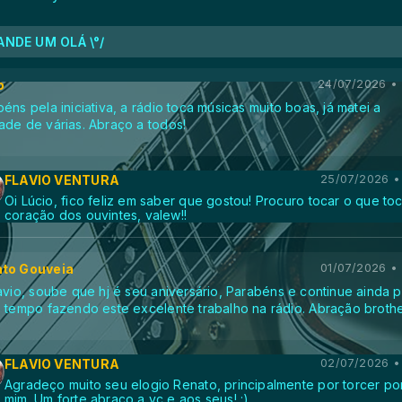
NDE UM OLÁ \°/
o
24/07/2026 • 
éns pela iniciativa, a rádio toca músicas muito boas, já matei a
ade de várias. Abraço a todos!
FLAVIO VENTURA
25/07/2026 •
Oi Lúcio, fico feliz em saber que gostou! Procuro tocar o que to
coração dos ouvintes, valew!!
to Gouveia
01/07/2026 •
avio, soube que hj é seu aniversário, Parabéns e continue ainda 
o tempo fazendo este excelente trabalho na rádio. Abração brothe
FLAVIO VENTURA
02/07/2026 •
Agradeço muito seu elogio Renato, principalmente por torcer po
mim. Um forte abraço a vc e aos seus! :)