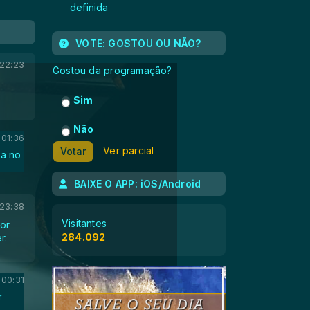
definida
VOTE: GOSTOU OU NÃO?
22:23
Gostou da programação?
Sim
Não
 01:36
Ver parcial
Votar
ca no
BAIXE O APP: iOS/Android
 23:38
Visitantes
por
284.092
r.
 00:31
r