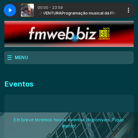
00:00 - 23:59
 FMWeb. com FLAVIO VENTURA
xieland Light - A
1S - Alabama - Dixieland Light - A
Programação musical da FMWeb. com FL
MENU
Eventos
Em breve teremos novos eventos disponíveis. Fique
atento!